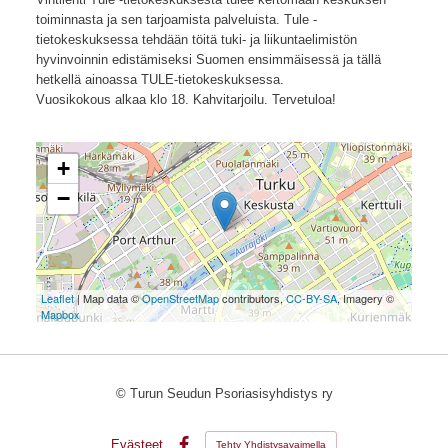
toiminnasta ja sen tarjoamista palveluista. Tule -
tietokeskuksessa tehdään töitä tuki- ja liikuntaelimistön
hyvinvoinnin edistämiseksi Suomen ensimmäisessä ja tällä
hetkellä ainoassa TULE-tietokeskuksessa.
Vuosikokous alkaa klo 18. Kahvitarjoilu. Tervetuloa!
+
−
Leaflet
| Map data ©
OpenStreetMap
contributors,
CC-BY-SA
, Imagery ©
Mapbox
©
Turun Seudun Psoriasisyhdistys ry
Evästeet
Tehty Yhdistysavaimella