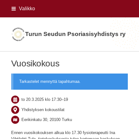
Siirry
Valikko
sivun
sisältöön
Turun Seudun Psoriasisyhdistys ry
Vuosikokous
Tarkastelet mennyttä tapahtumaa.
to 20.3.2025
klo 17:30
–
19
Yhdistyksen kokoustilat
Eerikinkatu 30, 20100 Turku
Ennen vuosikokouksen alkua klo 17.30 fysioterapeutti Ina
Vihtilehti Tule -tietokeskuksesta tulee kertomaan keskuksen