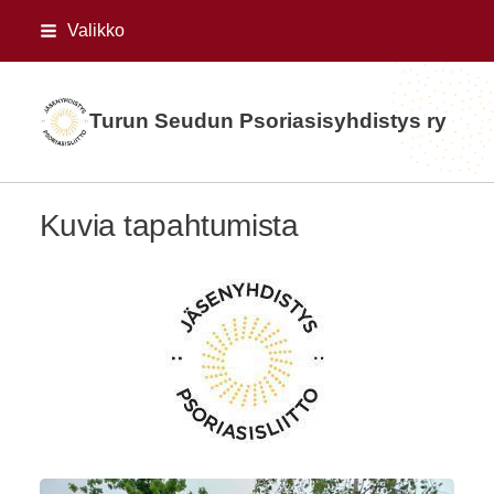
Siirry
Valikko
sivun
sisältöön
Turun Seudun Psoriasisyhdistys ry
Kuvia tapahtumista