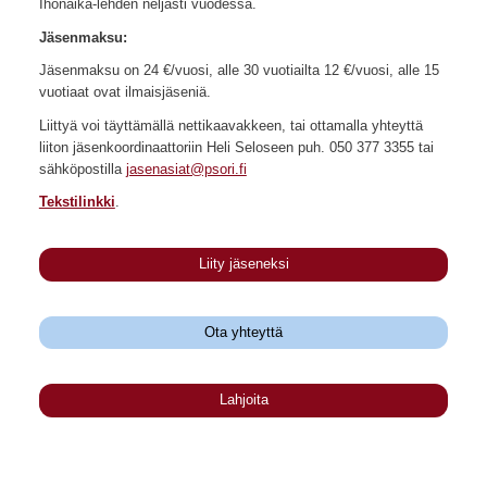
Ihonaika-lehden neljästi vuodessa.
Jäsenmaksu:
Jäsenmaksu on 24 €/vuosi, alle 30 vuotiailta 12 €/vuosi, alle 15
vuotiaat ovat ilmaisjäseniä.
Liittyä voi täyttämällä nettikaavakkeen, tai ottamalla yhteyttä
liiton jäsenkoordinaattoriin Heli Seloseen puh. 050 377 3355 tai
sähköpostilla
jasenasiat@psori.fi
Tekstilinkki
.
Liity jäseneksi
Ota yhteyttä
Lahjoita