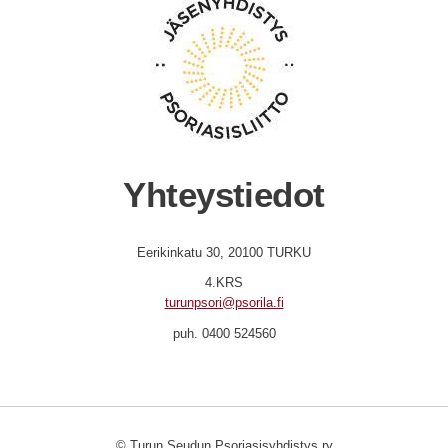
Yhteystiedot
Eerikinkatu 30, 20100 TURKU
4.KRS
turunpsori@psorila.fi
puh. 0400 524560
©
Turun Seudun Psoriasisyhdistys ry