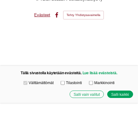
Evästeet
Tehty Yhdistysavaimella
Facebook
Tällä sivustolla käytetään evästeitä.
Lue lisää evästeistä.
Valitse käytettävät evästeet
Välttämättömät
Tilastointi
Markkinointi
Salli vain valitut
Salli kaikki