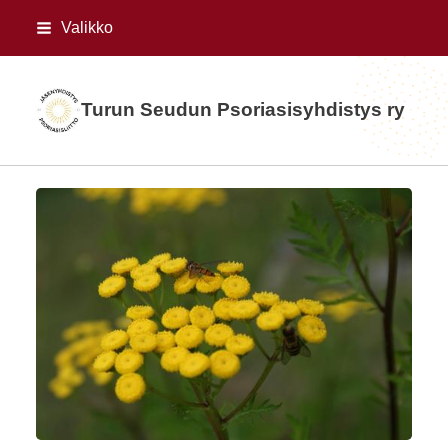
Siirry
Valikko
sivun
sisältöön
Turun Seudun Psoriasisyhdistys ry