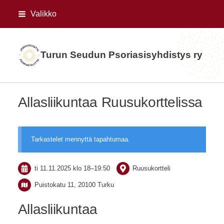
Siirry
Valikko
sivun
sisältöön
Turun Seudun Psoriasisyhdistys ry
Allasliikuntaa Ruusukorttelissa
Tarkastelet mennyttä tapahtumaa.
ti 11.11.2025
klo 18
–
19:50
Ruusukortteli
Puistokatu 11, 20100 Turku
Allasliikuntaa