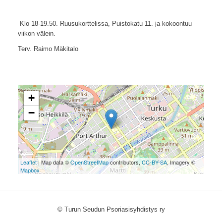
Klo 18-19.50. Ruusukorttelissa, Puistokatu 11. ja kokoontuu
viikon välein.
Terv. Raimo Mäkitalo
+
−
Leaflet
| Map data ©
OpenStreetMap
contributors,
CC-BY-SA
, Imagery ©
Mapbox
©
Turun Seudun Psoriasisyhdistys ry